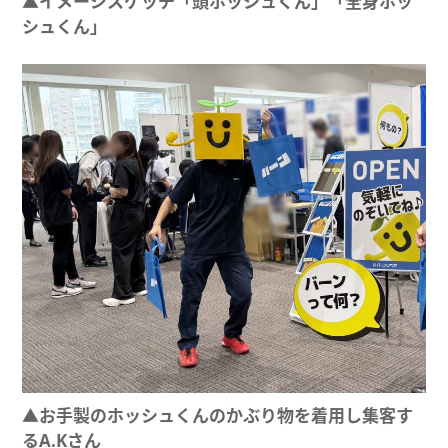
▲イメージスケッチ「頭ホッシュくん」「全身ホッ
シュくん」
▲お手製のホッシュくんのかぶり物を着用し集客す
るA.Kさん