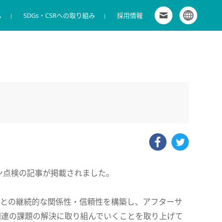
へ
SDGs・CSRへの取り組み
お問い合わせ
採用情報
グローバルサイト
拠点一覧
商環境向けサービス
IR カレンダー
株式会社キャンディル 新卒採用特設サイト
会社概要
商材販売
電子公告
マイナビ2027 キャンディルグループ［グ
役員
導入事例
ディスクロージャー・ポリシー
ループ募集］
コーポレート・ガバナンス
株主優待制度
）
ワンキャリア2028 キャンディルグループ
［グループ募集］
facebook
twitter
ーン点検の記事が掲載されました。
ーとの継続的な関係性・信頼性を構築し、アフターサ
関連の課題の解決に取り組んでいくことを取り上げて