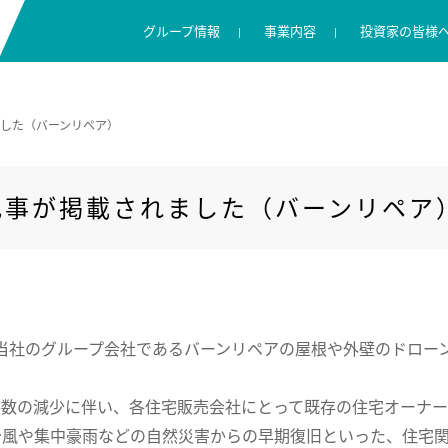
グループ情報
事業内容
投資家の皆様
キャンディルグループの理念
リペアサービス
IR ニュース
採用に関する考え方
コンプライアンス
ました（バーンリペア）
数字で見るキャンディル
住環境向けサービス
株主・投資家の皆様へ
キャリア採用
情報セキュリティ
広報ブログ
業績ハイライト
渋野日向子選手支援
グループ概要
IR ライブラリー
記事が掲載されました（バーンリペア
株式情報
に、当社のグループ会社であるバーンリペアの屋根や外壁のドロ
件数の減少に伴い、各住宅販売会社にとって既存の住宅オーナ
台風や集中豪雨などの自然災害からの早期復旧といった、住宅