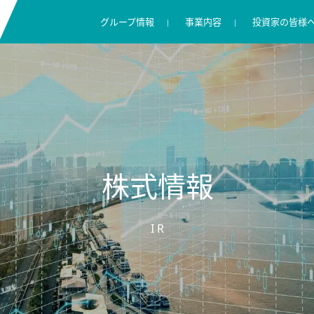
グループ情報
事業内容
投資家の皆様
キャンディルグループの理念
リペアサービス
IR ニュース
採用に関する考え方
コンプライアンス
数字で見るキャンディル
住環境向けサービス
株主・投資家の皆様へ
キャリア採用
情報セキュリティ
広報ブログ
業績ハイライト
渋野日向子選手支援
グループ概要
IR ライブラリー
株式情報
株式情報
IR