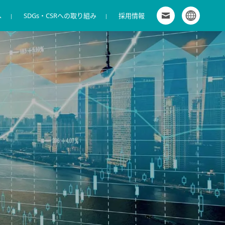
へ
SDGs・CSRへの取り組み
お問い合わせ
採用情報
グローバルサイト
株式会社キャンディル 新卒採用特設サイト
拠点一覧
商環境向けサービス
IR カレンダー
会社概要
商材販売
電子公告
マイナビ2027 キャンディルグループ［グ
ループ募集］
役員
導入事例
ディスクロージャー・ポリシー
ワンキャリア2028 キャンディルグループ
コーポレート・ガバナンス
株主優待制度
［グループ募集］