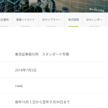
株主優待
業績ハイライト
IRライブラリー
株式情報
IRカレンダー
東京証券取引所 スタンダード市場
2018年7月5日
1446
毎年10月１日から翌年９月30日まで