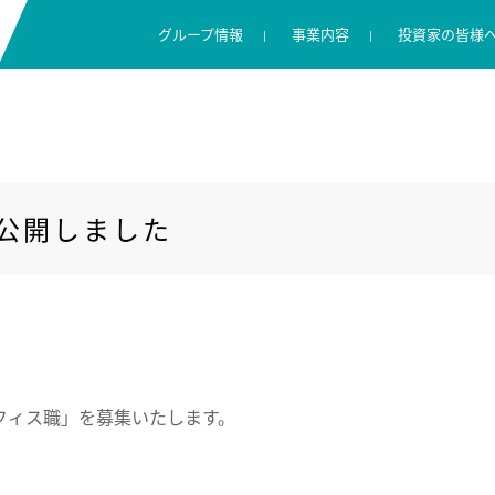
グループ情報
事業内容
投資家の皆様
キャンディルグループの理念
リペアサービス
IR ニュース
採用に関する考え方
コンプライアンス
数字で見るキャンディル
住環境向けサービス
株主・投資家の皆様へ
キャリア採用
情報セキュリティ
広報ブログ
業績ハイライト
渋野日向子選手支援
グループ概要
IR ライブラリー
を公開しました
株式情報
フィス職」を募集いたします。