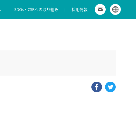
へ
SDGs・CSRへの取り組み
お問い合わせ
採用情報
グローバルサイト
拠点一覧
商環境向けサービス
IR カレンダー
株式会社キャンディル 新卒採用特設サイト
会社概要
商材販売
電子公告
マイナビ2027 キャンディルグループ［グ
役員
導入事例
ディスクロージャー・ポリシー
ループ募集］
コーポレート・ガバナンス
株主優待制度
ワンキャリア2028 キャンディルグループ
［グループ募集］
facebook
twitter