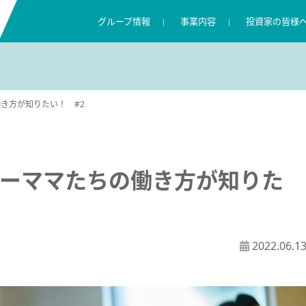
グループ情報
事業内容
投資家の皆様
キャンディルグループの理念
リペアサービス
IR ニュース
採用に関する考え方
コンプライアンス
数字で見るキャンディル
住環境向けサービス
株主・投資家の皆様へ
キャリア採用
情報セキュリティ
き方が知りたい！ #2
広報ブログ
業績ハイライト
渋野日向子選手支援
グループ概要
IR ライブラリー
株式情報
ワーママたちの働き方が知りた
2022.06.1