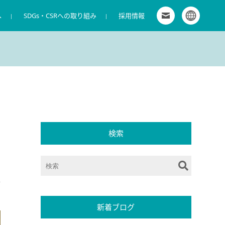
へ
SDGs・CSRへの取り組み
お問い合わせ
採用情報
グローバルサイト
拠点一覧
商環境向けサービス
IR カレンダー
株式会社キャンディル 新卒採用特設サイト
会社概要
商材販売
電子公告
マイナビ2027 キャンディルグループ［グ
役員
導入事例
ディスクロージャー・ポリシー
ループ募集］
コーポレート・ガバナンス
株主優待制度
ワンキャリア2028 キャンディルグループ
［グループ募集］
検索
3
新着ブログ