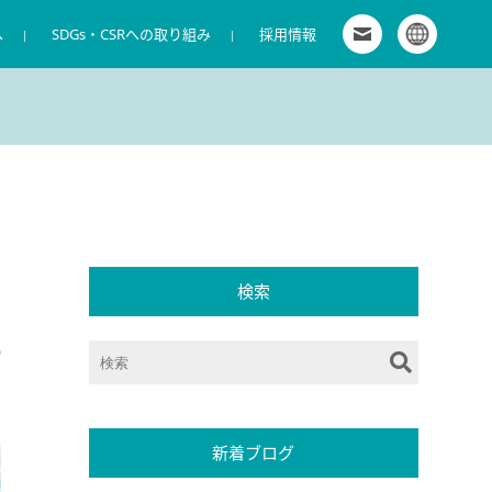
へ
SDGs・CSRへの取り組み
お問い合わせ
採用情報
グローバルサイト
拠点一覧
商環境向けサービス
IR カレンダー
株式会社キャンディル 新卒採用特設サイト
会社概要
商材販売
電子公告
マイナビ2027 キャンディルグループ［グ
役員
導入事例
ディスクロージャー・ポリシー
ループ募集］
コーポレート・ガバナンス
株主優待制度
ワンキャリア2028 キャンディルグループ
［グループ募集］
検索
6
新着ブログ