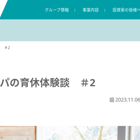
グループ情報
事業内容
投資家の皆様
キャンディルグループの理念
リペアサービス
IR ニュース
採用に関する考え方
コンプライアンス
数字で見るキャンディル
住環境向けサービス
株主・投資家の皆様へ
キャリア採用
情報セキュリティ
 ＃2
広報ブログ
業績ハイライト
渋野日向子選手支援
グループ概要
IR ライブラリー
株式情報
パの育休体験談 ＃2
2023.11.0